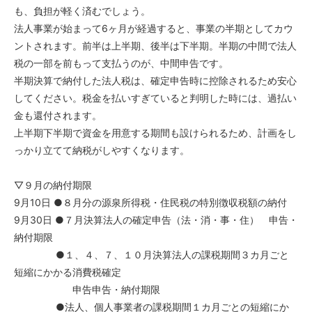
も、負担が軽く済むでしょう。
法人事業が始まって6ヶ月が経過すると、事業の半期としてカウ
ントされます。前半は上半期、後半は下半期。半期の中間で法人
税の一部を前もって支払うのが、中間申告です。
半期決算で納付した法人税は、確定申告時に控除されるため安心
してください。税金を払いすぎていると判明した時には、過払い
金も還付されます。
上半期下半期で資金を用意する期間も設けられるため、計画をし
っかり立てて納税がしやすくなります。
▽９月の納付期限
9月10日 ●８月分の源泉所得税・住民税の特別徴収税額の納付
9月30日 ●７月決算法人の確定申告（法・消・事・住） 申告・
納付期限
●１、４、７、１０月決算法人の課税期間３カ月ごと
短縮にかかる消費税確定
申告申告・納付期限
●法人、個人事業者の課税期間１カ月ごとの短縮にか